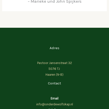
– Marieke und John Spijkers
Adres
Pastoor Jansenstraat 32
5076 TJ
Haaren (N-B)
Contact
Email
info@onderdewolfskap.nl